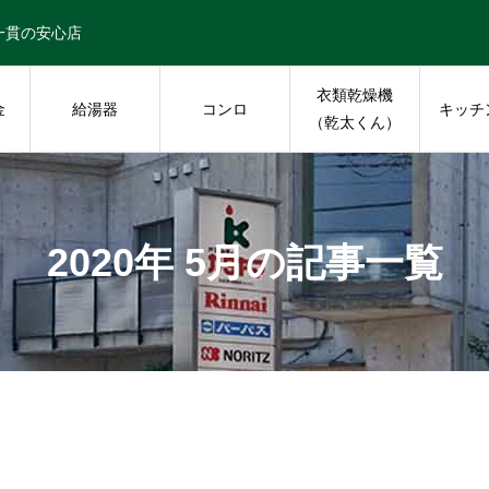
一貫の安心店
衣類乾燥機
金
給湯器
コンロ
キッチ
（乾太くん）
2020年 5月の記事一覧